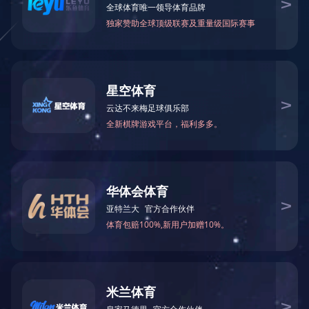
加入我们

招贤纳士
员工福利
全球产业布局
EN

JP
搜索


关于我们
当前位置：
首页
/
投资者关系


暂时没有内容信息显示
请先在网站后台添加数据记录。
发展历程
规划蓝图